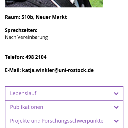
Raum: 510b, Neuer Markt
Sprechzeiten:
Nach Vereinbarung
Telefon: 498 2104
E-Mail: katja.winkler@uni-rostock.de
Lebenslauf
Publikationen
Ab Juli 2022 Wissenschaftliche Mitarbeiterin
DFG-Projekt "Die früheste Besiedlung in
Projekte und Forschungsschwerpunkte
Nordostdeutschland“ am Lehrstuhl Ur- und
(teilweise verfügbar unter
uni-