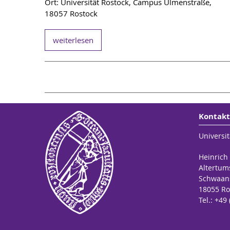
Ort: Universität Rostock, Campus Ulmenstraße,
18057 Rostock
weiterlesen
Kontakt
Universit
Heinrich
Altertum
Schwaans
18055 Ro
Tel.: +49